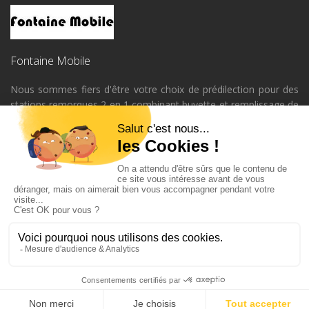
Fontaine Mobile
Nous sommes fiers d'être votre choix de prédilection pour des
stations remorques 2 en 1 combinant buvette et remplissage de
gourdes. Notre mission est de vous fournir de l'eau potable
fraîche tout en encourageant une démarche éco-responsable,
en réduisant considérablement l'usage de bouteilles en plastique
jetables lors de vos événements. Que ce soit pour un grand
rassemblement ou un petit événement privé au Québec, nos
stations sont conçues pour répondre à tous vos besoins
d'hydratation.
Appelez-nous au
438-896-6666
ptiques
•
fissuresdefondation.ca/fissures-de-fondation
•
www.pompagedebeton
Tous droits réservés ©
www.fontainemobile.com
•
Sitemap
•
Créé et